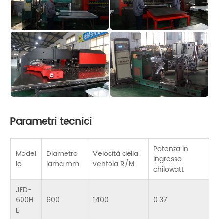
Parametri tecnici
Potenza in
Model
Diametro
Velocità della
ingresso
lo
lama mm
ventola R/M
chilowatt
JFD-
600H
600
1400
0.37
E