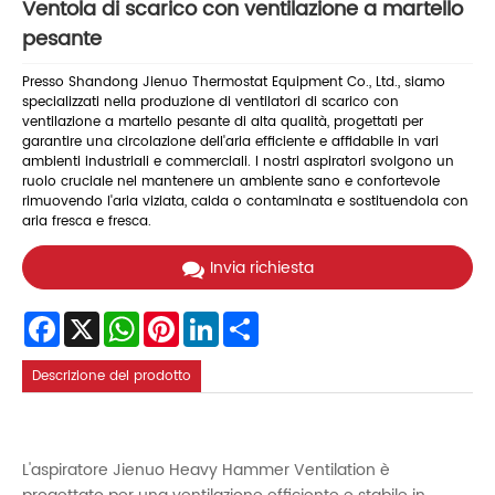
Ventola di scarico con ventilazione a martello
pesante
Presso Shandong Jienuo Thermostat Equipment Co., Ltd., siamo
specializzati nella produzione di ventilatori di scarico con
ventilazione a martello pesante di alta qualità, progettati per
garantire una circolazione dell'aria efficiente e affidabile in vari
ambienti industriali e commerciali. I nostri aspiratori svolgono un
ruolo cruciale nel mantenere un ambiente sano e confortevole
rimuovendo l'aria viziata, calda o contaminata e sostituendola con
aria fresca e fresca.
Invia richiesta
Facebook
X
WhatsApp
Pinterest
LinkedIn
Share
Descrizione del prodotto
L'aspiratore Jienuo Heavy Hammer Ventilation è